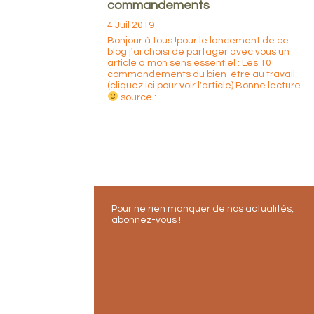
commandements
4 Juil 2019
Bonjour à tous !pour le lancement de ce
blog j'ai choisi de partager avec vous un
article à mon sens essentiel : Les 10
commandements du bien-être au travail
(cliquez ici pour voir l'article).Bonne lecture
source :...
Pour ne rien manquer de nos actualités,
abonnez-vous !