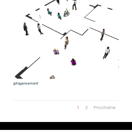
gif agencement
1
2
Prochaine